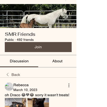
SMR Friends
Public
·
492 friends
Join
Discussion
About
Back
Rebecca
March 10, 2023
oh Draco 😂💙😂 sorry it wasn't treats!